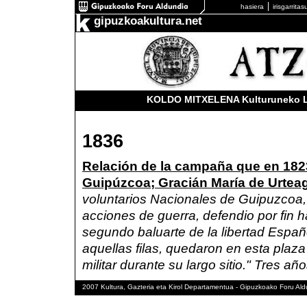
hasiera
irisgarrita
gipuzkoakultura.net
KOLDO MITXELENA Kulturuneko Lib
1836
Relación de la campaña que en 1823
Guipúzcoa; Gracián María de Urtea
voluntarios Nacionales de Guipuzcoa
acciones de guerra, defendio por fin h
segundo baluarte de la libertad Españ
aquellas filas, quedaron en esta plaz
militar durante su largo sitio." Tres añ
2007 Kultura, Gazteria eta Kirol Departamentua - Gipuzkoako Foru Ald